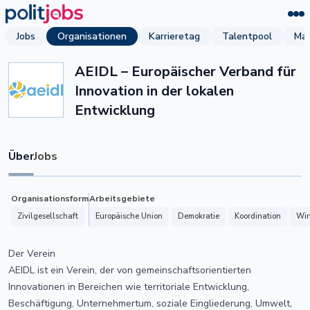
Jobs
Organisationen
Karrieretag
Talentpool
Mag
AEIDL – Europäischer Verband für
Innovation in der lokalen
Entwicklung
Über
Jobs
Organisationsform
Arbeitsgebiete
Zivilgesellschaft
Europäische Union
Demokratie
Koordination
Wir
Der Verein
AEIDL ist ein Verein, der von gemeinschaftsorientierten
Innovationen in Bereichen wie territoriale Entwicklung,
Beschäftigung, Unternehmertum, soziale Eingliederung, Umwelt,