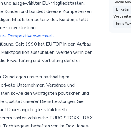
Social Me
ion und ausgewählter EU-Mitgliedstaaten.
Linkedin
ine Kunden und bündelt diverse Kompetenzen
Webseite
digen Inhaltskompetenz des Kunden, stellt
https://w
eressenvertretung
ur-
,
Perspektivenwechsel-
fügung. Seit 1990 hat EUTOP in den Aufbau
 Marktposition auszubauen, werden wir in den
 die Erweiterung und Vertiefung der drei
er Grundlagen unserer nachhaltigen
 private Unternehmen, Verbände und
aten sowie den wichtigsten politischen und
ie Qualität unserer Dienstleistungen. Sie
auf Dauer angelegte, strukturelle
derem zählen zahlreiche EURO STOXX-, DAX-
 Tochtergesellschaften von im Dow Jones-