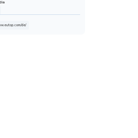
dia
ww.eutop.com/de/