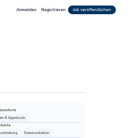
Anmelden
Registrieren
Job veröffentlichen
ionsform
en & Agenturen
ebiete
nvertretung
Kommunikation