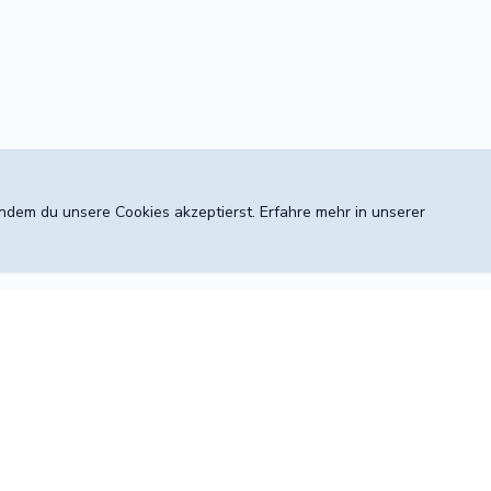
 indem du unsere Cookies akzeptierst. Erfahre mehr in unserer
Konto
Entdecken
5
Anmelden
Preise & Leis