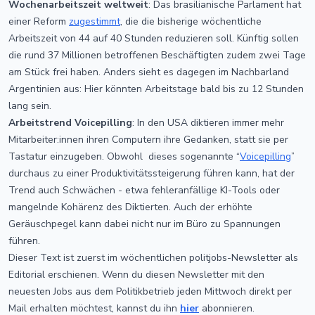
Wochenarbeitszeit weltweit
: Das brasilianische Parlament hat
einer Reform
zugestimmt
, die die bisherige wöchentliche
Arbeitszeit von 44 auf 40 Stunden reduzieren soll. Künftig sollen
die rund 37 Millionen betroffenen Beschäftigten zudem zwei Tage
am Stück frei haben. Anders sieht es dagegen im Nachbarland
Argentinien aus: Hier könnten Arbeitstage bald bis zu 12 Stunden
lang sein.
Arbeitstrend Voicepilling
: In den USA diktieren immer mehr
Mitarbeiter:innen ihren Computern ihre Gedanken, statt sie per
Tastatur einzugeben. Obwohl dieses sogenannte “
Voicepilling
”
durchaus zu einer Produktivitätssteigerung führen kann, hat der
Trend auch Schwächen - etwa fehleranfällige KI-Tools oder
mangelnde Kohärenz des Diktierten. Auch der erhöhte
Geräuschpegel kann dabei nicht nur im Büro zu Spannungen
führen.
Dieser Text ist zuerst im wöchentlichen politjobs-Newsletter als
Editorial erschienen. Wenn du diesen Newsletter mit den
neuesten Jobs aus dem Politikbetrieb jeden Mittwoch direkt per
Mail erhalten möchtest, kannst du ihn
hier
abonnieren.