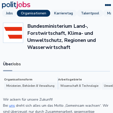
Jobs
Organisationen
Karrieretag
Talentpool
Mag
Bundesministerium Land-,
Forstwirtschaft, Klima- und
Umweltschutz, Regionen und
Wasserwirtschaft
Über
Jobs
Organisationsform
Arbeitsgebiete
Ministerien, Behörden & Verwaltung
Wissenschaft & Technologie
Umwelt
Wir ackern für unsere Zukunft!
Bei
uns
dreht sich alles um das Motto „Gemeinsam wachsen“. Wir
sind überzeugt: nur durch Zusammenarbeit, gegenseitige