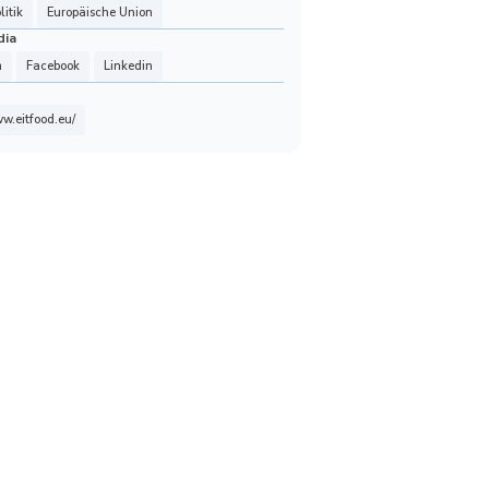
itik
Europäische Union
dia
m
Facebook
Linkedin
ww.eitfood.eu/