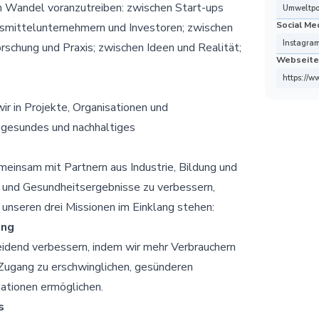
n Wandel voranzutreiben: zwischen Start-ups
Umweltpol
Social Me
mittelunternehmern und Investoren; zwischen
Instagra
rschung und Praxis; zwischen Ideen und Realität;
Webseite
https://w
ir in Projekte, Organisationen und
n gesundes und nachhaltiges
einsam mit Partnern aus Industrie, Bildung und
und Gesundheitsergebnisse zu verbessern,
 unseren drei Missionen im Einklang stehen:
ung
idend verbessern, indem wir mehr Verbrauchern
Zugang zu erschwinglichen, gesünderen
ationen ermöglichen.
s