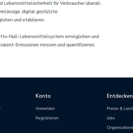
d Lebensmittelsicherheit für Verbraucher überall
verlässige, digital gestützte
ichen und etablieren.
tto-Null-Lebensmittelsystem ermöglichen und
alent-Emissionen messen und quantifizieren.
Konto
Entdecken
5
Anmelden
Preise & Leis
m
Registrieren
Jobs
Organisation