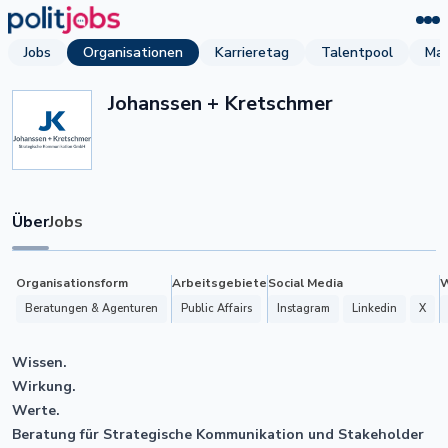
Jobs
Organisationen
Karrieretag
Talentpool
Mag
Johanssen + Kretschmer
Über
Jobs
Organisationsform
Arbeitsgebiete
Social Media
W
Beratungen & Agenturen
Public Affairs
Instagram
Linkedin
X
Wissen.
Wirkung.
Werte.
Beratung für Strategische Kommunikation und Stakeholder