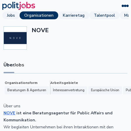
Jobs
Organisationen
Karrieretag
Talentpool
Mag
NOVE
Über
Jobs
Organisationsform
Arbeitsgebiete
Beratungen & Agenturen
Interessenvertretung
Europäische Union
Pub
Über uns
NOVE
ist eine Beratungsagentur für Public Affairs und
Kommunikation.
Wir begleiten Unternehmen bei ihren Interaktionen mit den