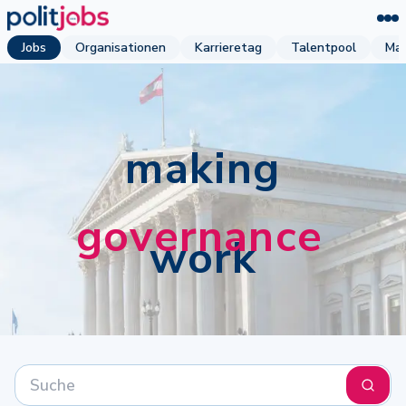
Jobs
Organisationen
Karrieretag
Talentpool
Mag
making
governance
work
Suchen