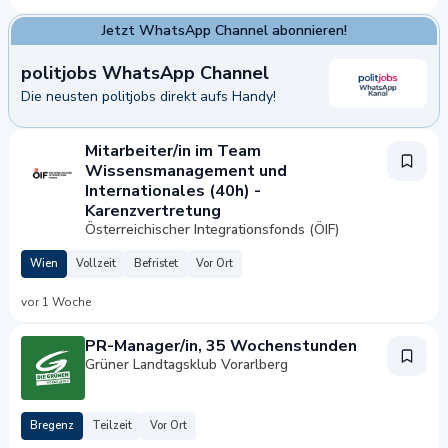
Jetzt WhatsApp Channel abonnieren!
politjobs WhatsApp Channel
Die neusten politjobs direkt aufs Handy!
pp Channel abonnieren!
Mitarbeiter/in im Team
Wissensmanagement und
Internationales (40h) -
Karenzvertretung
Österreichischer Integrationsfonds (ÖIF)
Wien
Vollzeit
Befristet
Vor Ort
vor 1 Woche
PR-Manager/in, 35 Wochenstunden
Grüner Landtagsklub Vorarlberg
Bregenz
Teilzeit
Vor Ort