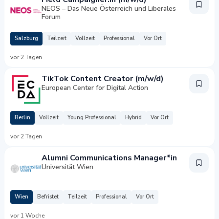
NEOS – Das Neue Österreich und Liberales
Forum
Salzburg
Teilzeit
Vollzeit
Professional
Vor Ort
vor 2 Tagen
TikTok Content Creator (m/w/d)
European Center for Digital Action
Berlin
Vollzeit
Young Professional
Hybrid
Vor Ort
vor 2 Tagen
Alumni Communications Manager*in
Universität Wien
Wien
Befristet
Teilzeit
Professional
Vor Ort
vor 1 Woche