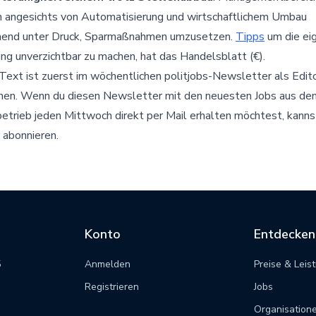
n angesichts von Automatisierung und wirtschaftlichem Umbau
end unter Druck, Sparmaßnahmen umzusetzen.
Tipps
um die ei
ng unverzichtbar zu machen, hat das Handelsblatt (€).
Text ist zuerst im wöchentlichen politjobs-Newsletter als Edito
enen. Wenn du diesen Newsletter mit den neuesten Jobs aus de
betrieb jeden Mittwoch direkt per Mail erhalten möchtest, kanns
abonnieren.
Konto
Entdecken
5
Anmelden
Preise & Leis
m
Registrieren
Jobs
Organisation