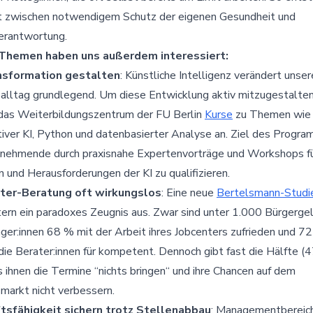
kt zwischen notwendigem Schutz der eigenen Gesundheit und
rantwortung.
Themen haben uns außerdem interessiert:
nsformation gestalten
: Künstliche Intelligenz verändert unse
alltag grundlegend. Um diese Entwicklung aktiv mitzugestalten
 das Weiterbildungszentrum der FU Berlin
Kurse
zu Themen wie
iver KI, Python und datenbasierter Analyse an. Ziel des Progra
lnehmende durch praxisnahe Expertenvorträge und Workshops fü
 und Herausforderungen der KI zu qualifizieren.
ter-Beratung oft wirkungslos
: Eine neue
Bertelsmann-Studi
ern ein paradoxes Zeugnis aus. Zwar sind unter 1.000 Bürgerge
er:innen 68 % mit der Arbeit ihres Jobcenters zufrieden und 7
die Berater:innen für kompetent. Dennoch gibt fast die Hälfte (
s ihnen die Termine “nichts bringen“ und ihre Chancen auf dem
markt nicht verbessern.
tsfähigkeit sichern trotz Stellenabbau
: Managementbereic