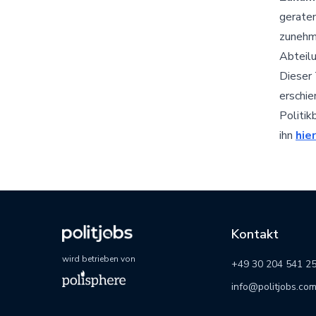
gerate
zunehm
Abteilu
Dieser 
erschi
Politik
ihn
hier
Kontakt
wird betrieben von
+49 30 204 541 2
info@politjobs.co