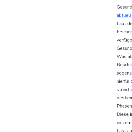
Gesundh
aktuell
Laut de
Erschö
verfügb
Gesundh
Was al
Beschäf
sogena
hierfür
streich
bestimm
Phasen 
Diese
einzeln
Last au