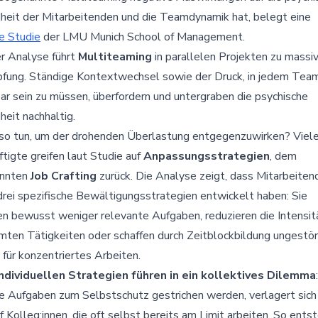
eit der Mitarbeitenden und die Teamdynamik hat, belegt eine
e Studie
der LMU Munich School of Management.
r Analyse führt
Multiteaming
in parallelen Projekten zu massi
pfung. Ständige Kontextwechsel sowie der Druck, in jedem Team
ar sein zu müssen, überfordern und untergraben die psychische
eit nachhaltig.
so tun, um der drohenden Überlastung entgegenzuwirken? Viel
tigte greifen laut Studie auf
Anpassungsstrategien
, dem
nnten
Job Crafting
zurück. Die Analyse zeigt, dass Mitarbeiten
 drei spezifische Bewältigungsstrategien entwickelt haben: Sie
en bewusst weniger relevante Aufgaben, reduzieren die Intensit
ten Tätigkeiten oder schaffen durch Zeitblockbildung ungestö
für konzentriertes Arbeiten.
individuellen Strategien führen in ein kollektives Dilemma
e Aufgaben zum Selbstschutz gestrichen werden, verlagert sich
f Kolleg:innen, die oft selbst bereits am Limit arbeiten. So entst