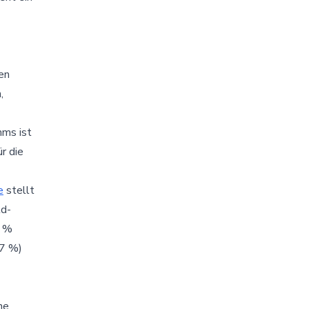
ren
,
mms ist
r die
e
stellt
ld-
2 %
47 %)
he