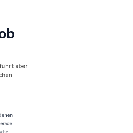
Job
 führt aber
schen
edenen
 gerade
sche