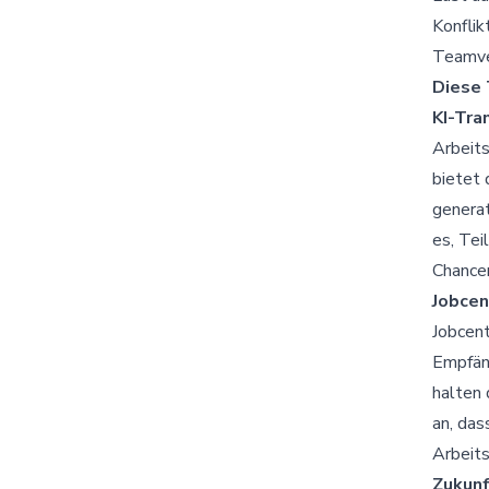
Konfli
Teamve
Diese 
KI-Tra
Arbeits
bietet
generat
es, Tei
Chancen
Jobcen
Jobcent
Empfäng
halten 
an, das
Arbeits
Zukunf