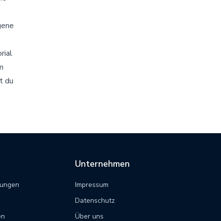
gene
rial
m
t du
Unternehmen
tungen
Impressum
Datenschutz
en
Über uns