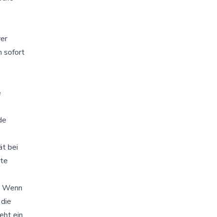
ver
 sofort
e
de
ät bei
rte
: Wenn
 die
eht ein