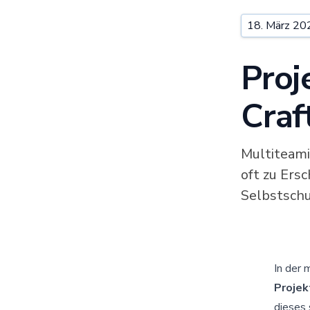
18. März 20
Proj
Craf
Multiteamin
oft zu Ers
Selbstsch
In der 
Proje
dieses