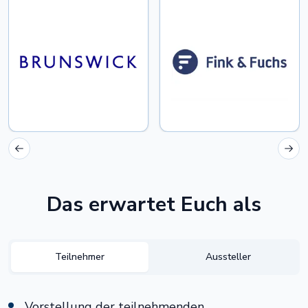
Previous slide
Next
Das erwartet Euch als
Teilnehmer
Aussteller
Vorstellung der teilnehmenden