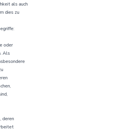
hkeit als auch
Um dies zu
griffe:
te oder
. Als
 insbesondere
zu
eren
schen,
ind,
n, deren
rbeitet