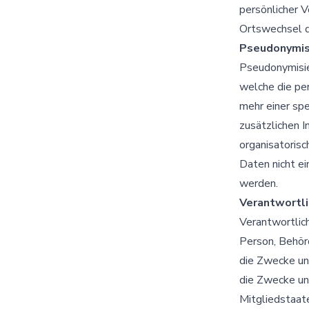
persönlicher V
Ortswechsel d
Pseudonymis
Pseudonymisie
welche die pe
mehr einer sp
zusätzlichen 
organisatoris
Daten nicht ei
werden.
Verantwortli
Verantwortlich
Person, Behörd
die Zwecke un
die Zwecke un
Mitgliedstaat