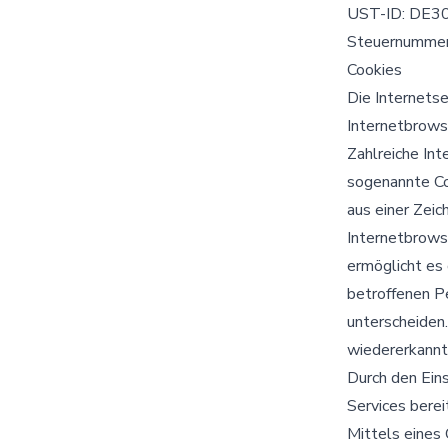
UST-ID: DE3
Steuernumme
Cookies
Die Internets
Internetbrows
Zahlreiche Int
sogenannte Coo
aus einer Zei
Internetbrows
ermöglicht es 
betroffenen P
unterscheiden
wiedererkannt 
Durch den Eins
Services berei
Mittels eines