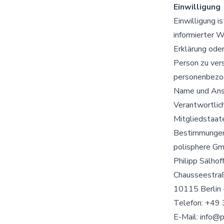
Einwilligung
Einwilligung i
informierter 
Erklärung oder
Person zu vers
personenbezog
Name und Ansc
Verantwortlic
Mitgliedstaat
Bestimmungen 
polisphere G
Philipp Sälhof
Chausseestra
10115 Berlin 
Telefon: +49
E-Mail: info@p