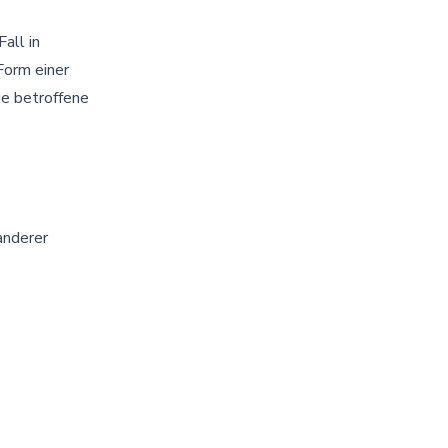
all in
Form einer
ie betroffene
anderer