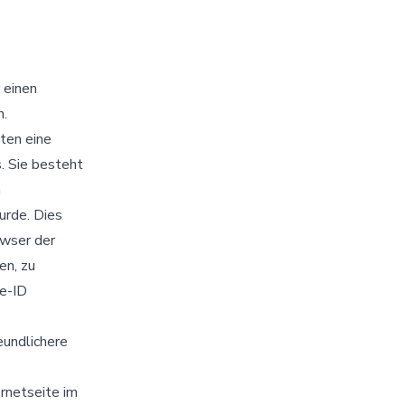
 einen
n.
ten eine
. Sie besteht
n
urde. Dies
owser der
en, zu
ie-ID
eundlichere
rnetseite im