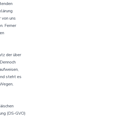
ltenden
klärung
r von uns
n. Ferner
nen
tz der über
. Dennoch
aufweisen,
und steht es
 Wegen,
päischen
dnung (DS-GVO)