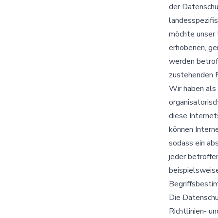
der Datenschu
landesspezifi
möchte unser 
erhobenen, ge
werden betrof
zustehenden R
Wir haben als 
organisatoris
diese Interne
können Intern
sodass ein ab
jeder betroff
beispielsweise
Begriffsbest
Die Datenschut
Richtlinien- 