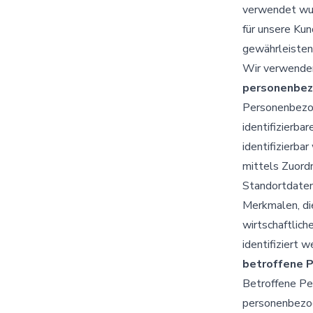
verwendet wur
für unsere Kun
gewährleisten,
Wir verwenden
personenbez
Personenbezoge
identifizierba
identifizierba
mittels Zuord
Standortdaten
Merkmalen, die
wirtschaftlich
identifiziert 
betroffene 
Betroffene Per
personenbezog