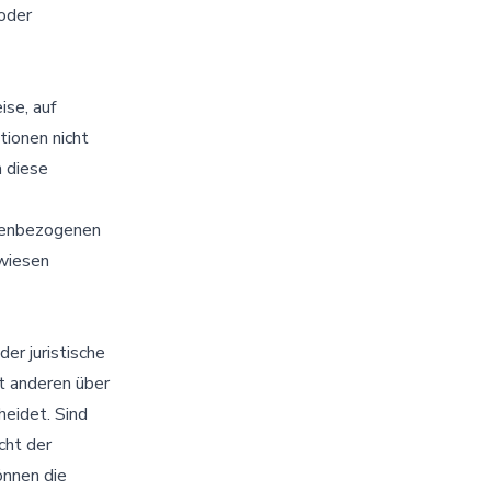
 oder
se, auf
ionen nicht
n diese
onenbezogenen
ewiesen
der juristische
it anderen über
eidet. Sind
cht der
önnen die