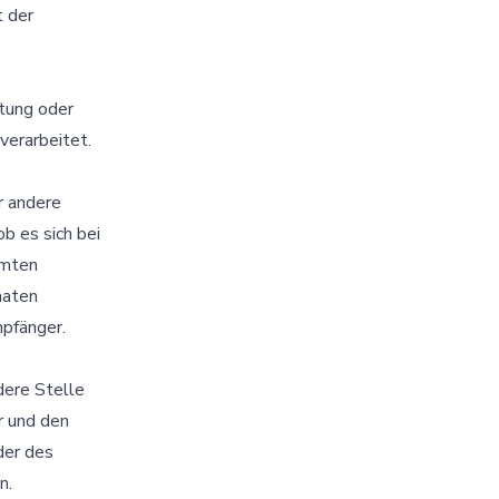
 der
htung oder
verarbeitet.
r andere
b es sich bei
mmten
aaten
pfänger.
ndere Stelle
r und den
der des
n.