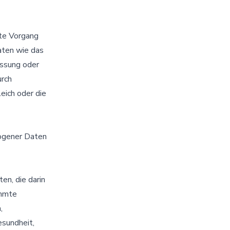
rte Vorgang
ten wie das
assung oder
urch
eich oder die
zogener Daten
en, die darin
immte
,
esundheit,