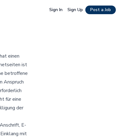
Sign In
Sign Up
Post a Job
hat einen
netseiten ist
ne betroffene
in Anspruch
forderlich
t für eine
lligung der
nschrift, E-
Einklang mit