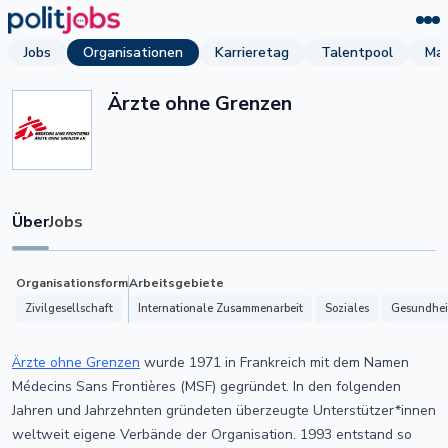
Jobs
Organisationen
Karrieretag
Talentpool
Mag
Ärzte ohne Grenzen
Über
Jobs
Organisationsform
Arbeitsgebiete
Zivilgesellschaft
Internationale Zusammenarbeit
Soziales
Gesundhei
Ärzte ohne Grenzen
wurde 1971 in Frankreich mit dem Namen
Médecins Sans Frontières (MSF) gegründet. In den folgenden
Jahren und Jahrzehnten gründeten überzeugte Unterstützer*innen
weltweit eigene Verbände der Organisation. 1993 entstand so